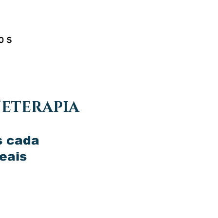
os
NETERAPIA
is cada
eais