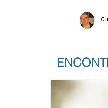
C
ENCONT