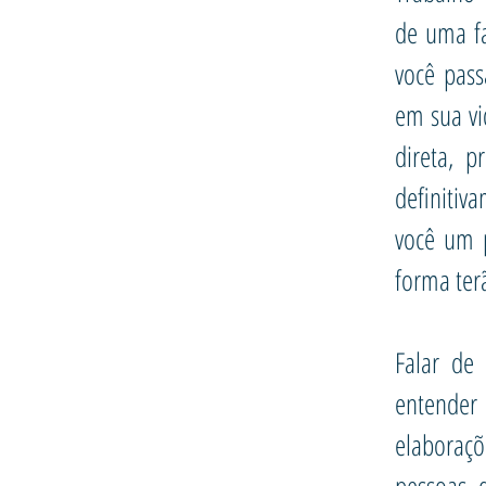
de uma fa
você pass
em sua vi
direta, p
definitiv
você um p
forma ter
Falar de
entender
elaboraçõ