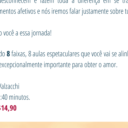
desconhecem e fazem toda a diferença em se tr
mentos afetivos e nós iremos falar justamente sobre t
o você a essa jornada!
odo
8
faixas, 8 aulas espetaculares que você vai se ali
excepcionalmente importante para obter o amor.
Valzacchi
:40 minutos.
$14,90