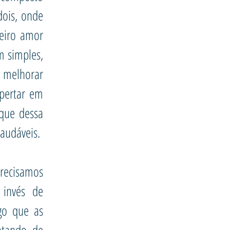
ois, onde
eiro amor
m simples,
a melhorar
spertar em
 que dessa
audáveis.
recisamos
 invés de
lgo que as