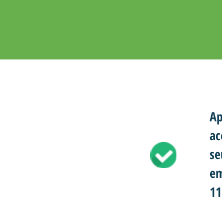
Ap
ac
se
em
11