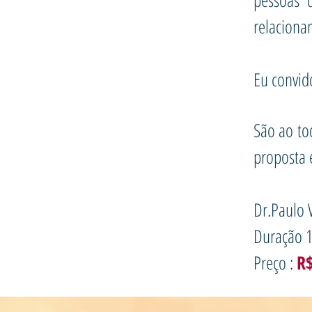
pessoas 
relaciona
Eu convid
São ao t
proposta 
Dr.Paulo 
Duração 1
Preço :
R