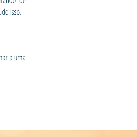
atando de
udo isso.
nhar a uma