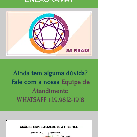
Ainda tem alguma dúvida?
Fale com a nossa
Equipe de
Atendimento
WHATSAPP
11.9.9812-1918