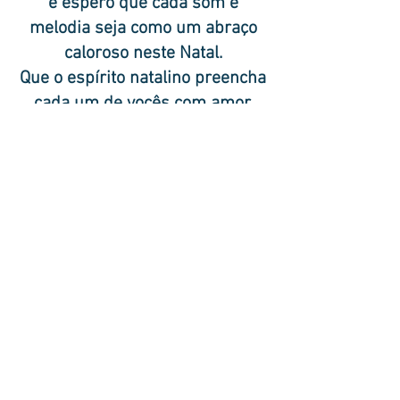
e espero que cada som e
melodia seja como um abraço
caloroso neste Natal.
Que o espírito natalino preencha
cada um de vocês com amor,
alegria e harmo
nia.
Que este CD digital seja a trilha
sonora que embala seus
momentos de puro relaxamento,
criando memórias de profunda
harmonia.
Agradeço por fazerem parte
desta comunidade, e desejo a
todos um Natal repleto de paz e
felicidade.
Com carinho, Dr.Paulo Valzacchi