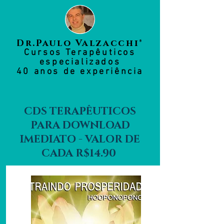
Dr.Paulo Valzacchi®
Cursos Terapêuticos
especializados
40 anos de experiência
CDS TERAPÊUTICOS
PARA DOWNLOAD
IMEDIATO - VALOR DE
CADA R$14.90