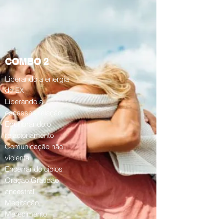
COMBO 2
Liberando a energia
do EX
Liberando a
escasses relação
Equilibrando o
relacionamento
Comunicação não
violenta
Encerrando ciclos
Oração Gratidão
ancestral
Meditação
Merecimento