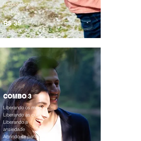
Reconexão pai
ausente
R$ 35
COMBO 3
Liberando os medos
Liberando as culpas
Liberando a
ansiedade
Abrindo-se para o