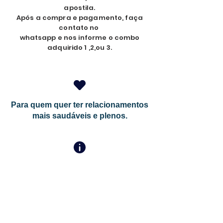
apostila.
Após a compra e pagamento, faça
contato no
whatsapp e nos informe o combo
adquirido 1 ,2,ou 3.
Para quem quer ter relacionamentos
mais saudáveis e plenos.
Para quem quer fazer um mergulho
profundo em si mesmo e expandir a
consciência.