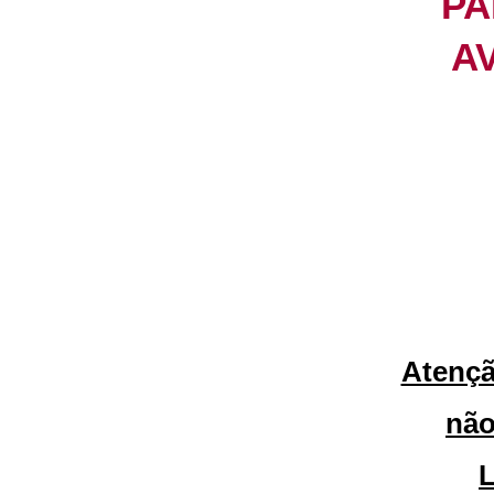
PA
A
Atençã
não
L