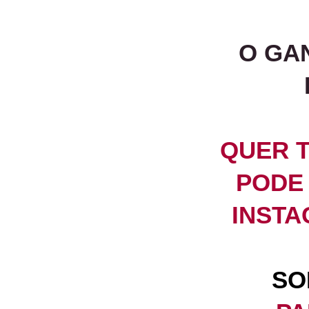
O GA
QUER 
PODE 
INSTA
SO