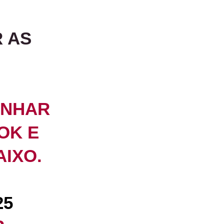
R AS
ANHAR
OK E
AIXO.
25