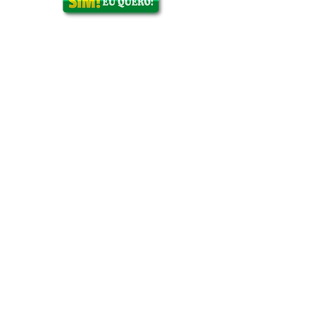
CDS DIGITAIS PAGOS
INDICADOS PELO
DR.PAULO
valor R$14.90 - Faça
contato com nossa
assessora.