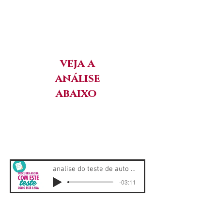
veja a
análise
abaixo
analise do teste de auto estima
-03:11